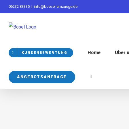
Skip
06232 83335
|
info@boesel-umzuege.de
to
content
Home
Über 
KUNDENBEWERTUNG
ANGEBOTSANFRAGE