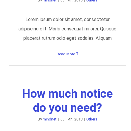
By
mindnet
|
Juli 7th, 2018
|
Others
Lorem ipsum dolor sit amet, consectetur
adipiscing elit. Morbi consequat mi orci. Quisque
placerat rutrum odio eget sodales. Aliquam
Read More
How much notice
do you need?
By
mindnet
|
Juli 7th, 2018
|
Others