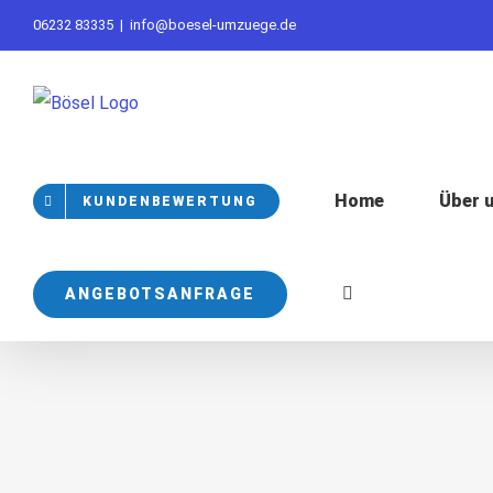
Skip
06232 83335
|
info@boesel-umzuege.de
to
content
Home
Über 
KUNDENBEWERTUNG
ANGEBOTSANFRAGE