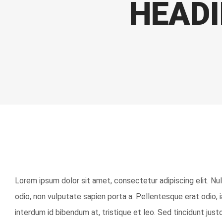
HEADI
View
Lorem ipsum dolor sit amet, consectetur adipiscing elit. Nu
Larger
odio, non vulputate sapien porta a. Pellentesque erat odio, i
Image
interdum id bibendum at, tristique et leo. Sed tincidunt justo