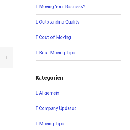
Moving Your Business?
Outstanding Quality
Cost of Moving
Best Moving Tips
le+
interest
Email
Kategorien
Allgemein
Company Updates
Moving Tips