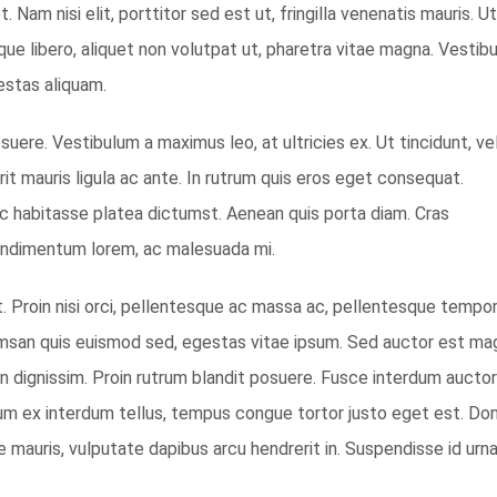
t. Nam nisi elit, porttitor sed est ut, fringilla venenatis mauris. Ut
neque libero, aliquet non volutpat ut, pharetra vitae magna. Vestib
gestas aliquam.
suere. Vestibulum a maximus leo, at ultricies ex. Ut tincidunt, vel
rerit mauris ligula ac ante. In rutrum quis eros eget consequat.
 habitasse platea dictumst. Aenean quis porta diam. Cras
ondimentum lorem, ac malesuada mi.
t. Proin nisi orci, pellentesque ac massa ac, pellentesque tempo
msan quis euismod sed, egestas vitae ipsum. Sed auctor est mag
n dignissim. Proin rutrum blandit posuere. Fusce interdum aucto
ipsum ex interdum tellus, tempus congue tortor justo eget est. Do
mauris, vulputate dapibus arcu hendrerit in. Suspendisse id urn