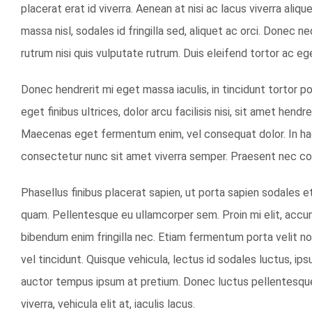
placerat erat id viverra. Aenean at nisi ac lacus viverra alique
massa nisl, sodales id fringilla sed, aliquet ac orci. Donec 
rutrum nisi quis vulputate rutrum. Duis eleifend tortor ac e
Donec hendrerit mi eget massa iaculis, in tincidunt tortor po
eget finibus ultrices, dolor arcu facilisis nisi, sit amet hend
Maecenas eget fermentum enim, vel consequat dolor. In hac
consectetur nunc sit amet viverra semper. Praesent nec c
Phasellus finibus placerat sapien, ut porta sapien sodales e
quam. Pellentesque eu ullamcorper sem. Proin mi elit, accu
bibendum enim fringilla nec. Etiam fermentum porta velit no
vel tincidunt. Quisque vehicula, lectus id sodales luctus, 
auctor tempus ipsum at pretium. Donec luctus pellentesque 
viverra, vehicula elit at, iaculis lacus.