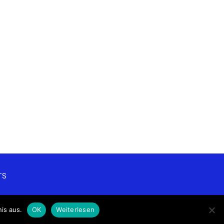
TS
is aus.
OK
Weiterlesen