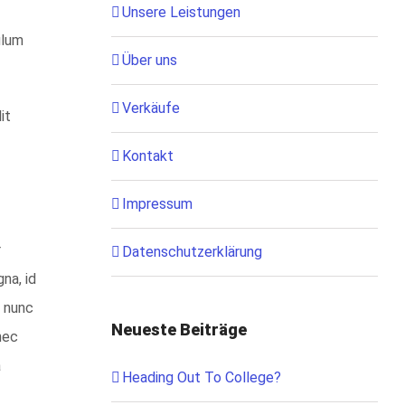
Unsere Leistungen
ulum
Über uns
Verkäufe
it
Kontakt
Impressum
r
Datenschutzerklärung
na, id
r nunc
Neueste Beiträge
nec
a
Heading Out To College?