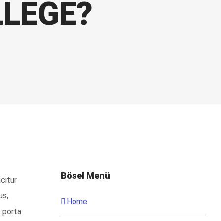
LLEGE?
Bösel Menü
citur
us,
Home
s porta