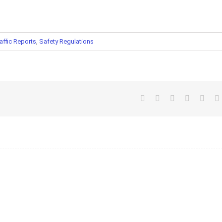
affic Reports
,
Safety Regulations
Facebook
Twitter
LinkedIn
Whatsapp
Goog
P